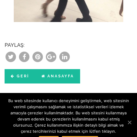
PAYLAŞ:
GERI
ANASAYFA
Bu web sitesinde kullanıcı deneyimini geliştirmek, web sitesinin
verimli çalışmasını sağlamak ve istatistiksel verileri izlemek
© Copyright SenteServices - All Rights Reserved
amacıyla çerezler kullanılmaktadır. Bu web sitesini kullanmaya
KVKK Aydınlatma Metni
-
KVKK Politikası
-
KVKK Başvuru Formu
-
devam ederek bu çerezlerin kullanılmasını kabul etmiş
Çerez Politikası
olursunuz. Çerez kullanımımıza ilişkin detaylı bilgi almak ve
çerez tercihlerinizi kabul etmek için lütfen tıklayın.