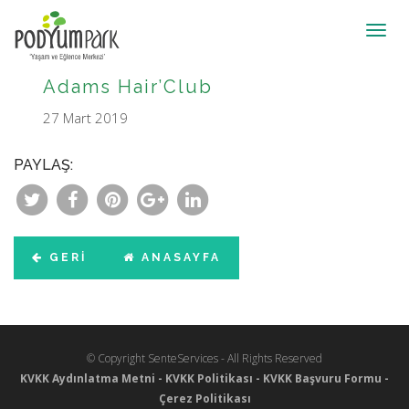
Toggl
navig
Adams Hair’Club
27 Mart 2019
PAYLAŞ:
GERI
ANASAYFA
© Copyright SenteServices - All Rights Reserved
KVKK Aydınlatma Metni
-
KVKK Politikası
-
KVKK Başvuru Formu
-
Çerez Politikası