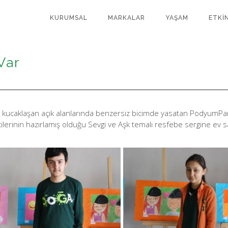
KURUMSAL
MARKALAR
YAŞAM
ETKİ
Var
le kucaklaşan açık alanlarında benzersiz bicimde yasatan PodyumPa
erinin hazırlamış olduğu Sevgi ve Aşk temalı resfebe sergine ev sah