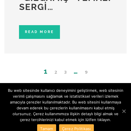
SERGI…
READ MORE
1
…
2
3
9
Bu web sitesinde kullanıcı deneyimini geliştirmek, web sitesinin
verimli çalışmasını sağlamak ve istatistiksel verileri izlemek
© Copyright SenteServices - All Rights Reserved
amacıyla çerezler kullanılmaktadır. Bu web sitesini kullanmaya
KVKK Aydınlatma Metni
-
KVKK Politikası
-
KVKK Başvuru Formu
-
devam ederek bu çerezlerin kullanılmasını kabul etmiş
Çerez Politikası
olursunuz. Çerez kullanımımıza ilişkin detaylı bilgi almak ve
çerez tercihlerinizi kabul etmek için lütfen tıklayın.
Tamam
Çerez Politikası