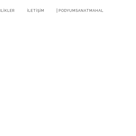
NLİKLER
İLETİŞİM
⎜PODYUMSANATMAHAL