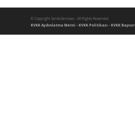
© Copyright SenteServices - All Rights Reserved
KVKK Aydınlatma Metni
-
KVKK Politikası
-
KVKK Başvur