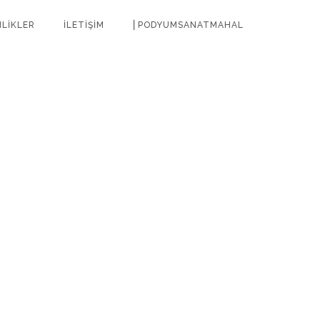
NLİKLER
İLETİŞİM
⎜PODYUMSANATMAHAL