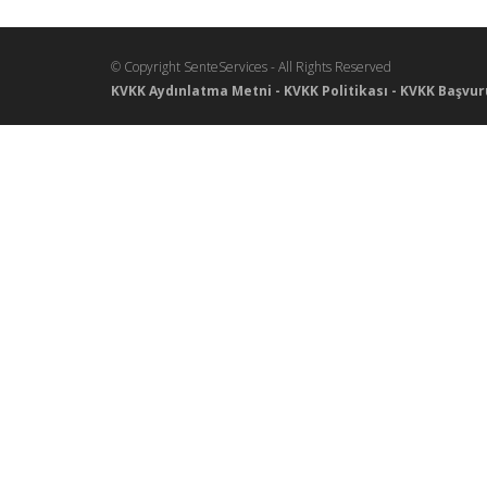
© Copyright SenteServices - All Rights Reserved
KVKK Aydınlatma Metni
-
KVKK Politikası
-
KVKK Başvur