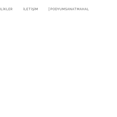
NLİKLER
İLETİŞİM
⎜PODYUMSANATMAHAL