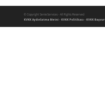
© Copyright SenteServices - All Rights Reserved
KVKK Aydınlatma Metni
-
KVKK Politikası
-
KVKK Başvur