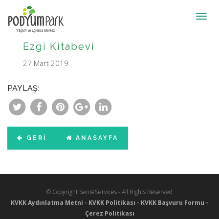
Toggl
navig
Ezgi Kitabevi
27 Mart 2019
PAYLAŞ:
GERI
ANASAYFA
© Copyright SenteServices - All Rights Reserved
KVKK Aydınlatma Metni
-
KVKK Politikası
-
KVKK Başvuru Formu
-
Çerez Politikası