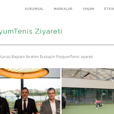
KURUMSAL
MARKALAR
YAŞAM
ETKİ
yumTenis Ziyareti
Kurulu Başkanı İbrahim Burkay’ın PodyumTenis ziyareti