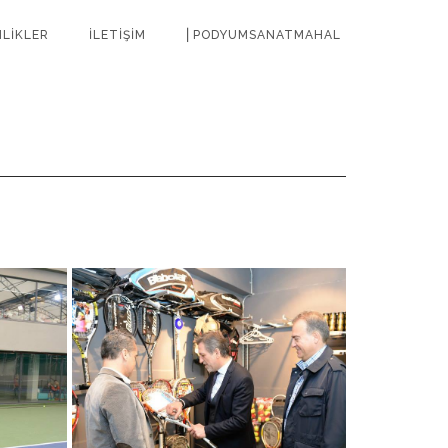
NLİKLER
İLETİŞİM
⎜PODYUMSANATMAHAL