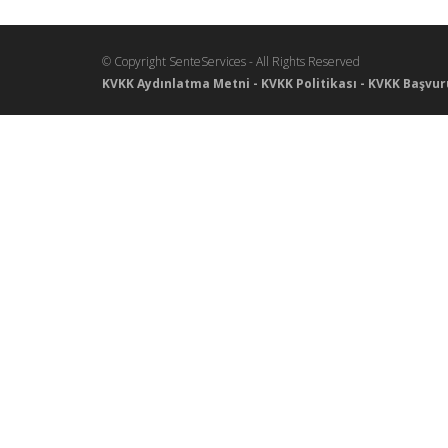
© Copyright SenteServices - All Rights Reserved
KVKK Aydınlatma Metni
-
KVKK Politikası
-
KVKK Başvur