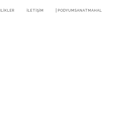
NLİKLER
İLETİŞİM
⎜PODYUMSANATMAHAL