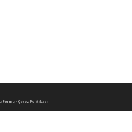
u Formu
-
Çerez Politikası