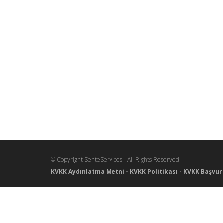
© Copyright SenteServices - All Rights Reserved
KVKK Aydınlatma Metni
-
KVKK Politikası
-
KVKK Başvur