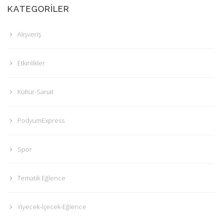
KATEGORILER
Alışveriş
Etkinlikler
Kültür-Sanat
PodyumExpress
Spor
Tematik Eğlence
Yiyecek-İçecek-Eğlence