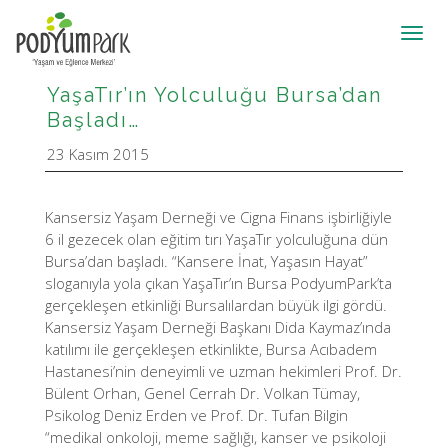
Toggl
navig
YaşaTır’ın Yolculuğu Bursa’dan
Başladı…
23 Kasım 2015
Kansersiz Yaşam Derneği ve Cigna Finans işbirliğiyle
6 il gezecek olan eğitim tırı YaşaTır yolculuğuna dün
Bursa’dan başladı. “Kansere İnat, Yaşasın Hayat”
sloganıyla yola çıkan YaşaTır’ın Bursa PodyumPark’ta
gerçekleşen etkinliği Bursalılardan büyük ilgi gördü.
Kansersiz Yaşam Derneği Başkanı Dida Kaymaz’ında
katılımı ile gerçekleşen etkinlikte, Bursa Acıbadem
Hastanesi’nin deneyimli ve uzman hekimleri Prof. Dr.
Bülent Orhan, Genel Cerrah Dr. Volkan Tümay,
Psikolog Deniz Erden ve Prof. Dr. Tufan Bilgin
“medikal onkoloji, meme sağlığı, kanser ve psikoloji